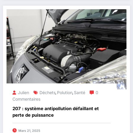
Julien
Déchets
Polution
Santé
0
,
,
Commentaires
207 : système antipollution défaillant et
perte de puissance
Mars 21, 2025