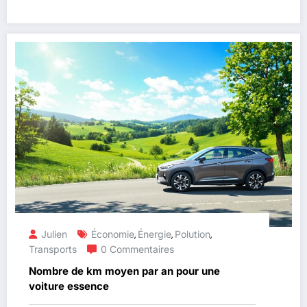
Julien
Économie
Énergie
Polution
,
,
,
Transports
0 Commentaires
Nombre de km moyen par an pour une
voiture essence