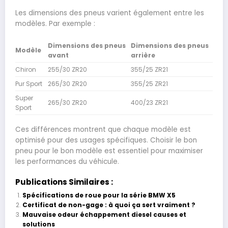
Les dimensions des pneus varient également entre les
modèles. Par exemple :
Dimensions des pneus
Dimensions des pneus
Modèle
avant
arrière
Chiron
255/30 ZR20
355/25 ZR21
Pur Sport
265/30 ZR20
355/25 ZR21
Super
265/30 ZR20
400/23 ZR21
Sport
Ces différences montrent que chaque modèle est
optimisé pour des usages spécifiques. Choisir le bon
pneu pour le bon modèle est essentiel pour maximiser
les performances du véhicule.
Publications Similaires :
Spécifications de roue pour la série BMW X5
Certificat de non-gage : à quoi ça sert vraiment ?
Mauvaise odeur échappement diesel causes et
solutions